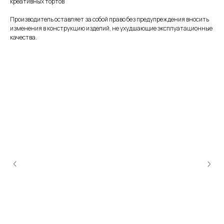
креативных тортов
Производитель оставляет за собой право без предупреждения вносить
изменения в конструкцию изделий, не ухудшающие эксплуатационные
качества.