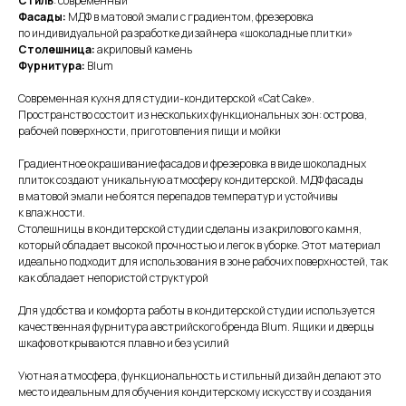
Стиль
: современный
Фасады:
МДФ в матовой эмали с градиентом, фрезеровка
по индивидуальной разработке дизайнера «шоколадные плитки»
Столешница:
акриловый камень
Фурнитура:
Blum
Современная кухня для студии-кондитерской «Cat Cake».
Пространство состоит из нескольких функциональных зон: острова,
рабочей поверхности, приготовления пищи и мойки
Градиентное окрашивание фасадов и фрезеровка в виде шоколадных
плиток создают уникальную атмосферу кондитерской. МДФ фасады
в матовой эмали не боятся перепадов температур и устойчивы
к влажности.
Столешницы в кондитерской студии сделаны из акрилового камня,
который обладает высокой прочностью и легок в уборке. Этот материал
идеально подходит для использования в зоне рабочих поверхностей, так
как обладает непористой структурой
Для удобства и комфорта работы в кондитерской студии используется
качественная фурнитура австрийского бренда Blum. Ящики и дверцы
шкафов открываются плавно и без усилий
Уютная атмосфера, функциональность и стильный дизайн делают это
место идеальным для обучения кондитерскому искусству и создания