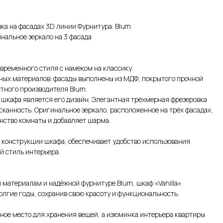
ка на фасадах 3D линии Фурнитура: Blum
нальное зеркало на 3 фасада
овременного стиля с намеком на классику.
ных материалов: фасады выполнены из МДФ, покрытого прочной
стного производителя Blum.
̆ шкафа является его дизайн. Элегантная трёхмерная фрезеровка
канность. Оригинальное зеркало, расположенное на трёх фасадах,
нство комнаты и добавляет шарма.
 конструкции шкафа, обеспечивает удобство использования
й стиль интерьера.
материалам и надёжной фурнитуре Blum, шкаф «Vanilla»
лгие годы, сохранив свою красоту и функциональность.
дное место для хранения вещей, а изюминка интерьера квартиры