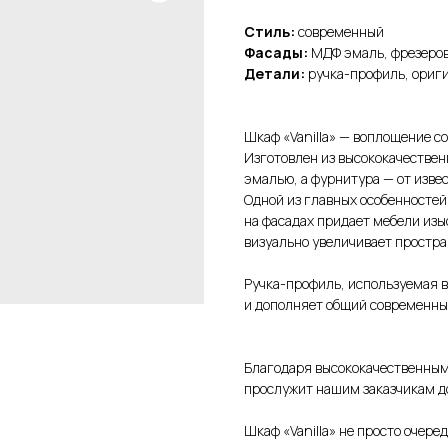
Стиль:
современный
Фасады:
МДФ эмаль, фрезеров
Детали:
ручка-профиль, ориги
Шкаф «Vanilla» — воплощение с
Изготовлен из высококачествен
эмалью, а фурнитура — от изве
Одной из главных особенностеи
на фасадах придает мебели изыс
визуально увеличивает простра
Ручка-профиль, используемая в
и дополняет общий современны
Благодаря высококачественным 
прослужит нашим заказчикам до
Шкаф «Vanilla» не просто очере