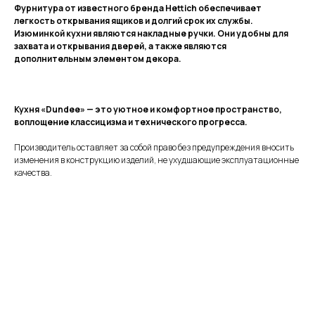
Фурнитура от известного бренда Hettich обеспечивает
легкость открывания ящиков и долгий срок их службы.
Изюминкой кухни являются накладные ручки. Они удобны для
захвата и открывания дверей, а также являются
дополнительным элементом декора.
Кухня «Dundee» — это уютное и комфортное пространство,
воплощение классицизма и технического прогресса.
Производитель оставляет за собой право без предупреждения вносить
изменения в конструкцию изделий, не ухудшающие эксплуатационные
качества.