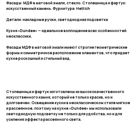
Фасады: МДФ в матовой эмали, стекло. Столешница и фартук:
искусственный камень. Фурнитура: Hettich
Детали: накладные ручки, светодиодная подсветка
Кухня «Dundee» — идеальное воплощение всех особенностей
неоклассики.
Фасады МДФ в матовой эмали имеют строгие геометрические
формы и симметричное расположение элементов, что придает
кухне роскошный и стильный вид.
Столешница и фартук изготовлены из высококачественного
искусственного камня, который не только красив, но и
долговечен. Освещение кухни в неоклассическом стиле мягкое
и рассеянное, поэтому на кухне «Dundee» мы использовали
светодиодную подсветку не только для удобства, но и для
усиления эффекта рассеянного света.